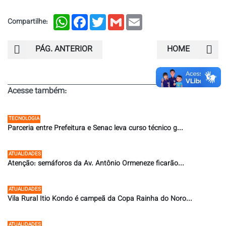
WhatsApp
Facebook
Twitter
Gmail
Email
Compartilhe:
PÁG. ANTERIOR
HOME
Acesse também:
TECNOLOGIA
Parceria entre Prefeitura e Senac leva curso técnico g...
27/07/2026 ÀS 09:55
ATUALIDADES
Atenção: semáforos da Av. Antônio Ormeneze ficarão...
24/07/2026 ÀS 15:13
ATUALIDADES
Vila Rural Itio Kondo é campeã da Copa Rainha do Noro...
17/07/2026 ÀS 12:00
ATUALIDADES