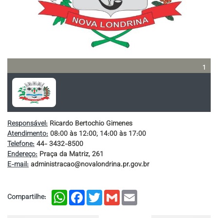
1
Responsável:
Ricardo Bertochio Gimenes
Atendimento:
08:00 às 12:00; 14:00 às 17:00
Telefone:
44- 3432-8500
Endereço:
Praça da Matriz, 261
E-mail:
administracao@novalondrina.pr.gov.br
WhatsApp
Facebook
Twitter
Gmail
Email
Compartilhe: