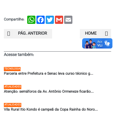
WhatsApp
Facebook
Twitter
Gmail
Email
Compartilhe:
PÁG. ANTERIOR
HOME
Acesse também:
TECNOLOGIA
Parceria entre Prefeitura e Senac leva curso técnico g...
27/07/2026 ÀS 09:55
ATUALIDADES
Atenção: semáforos da Av. Antônio Ormeneze ficarão...
24/07/2026 ÀS 15:13
ATUALIDADES
Vila Rural Itio Kondo é campeã da Copa Rainha do Noro...
17/07/2026 ÀS 12:00