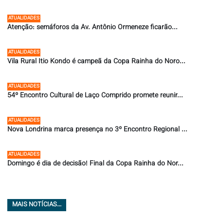
27/07/2026 ÀS 09:55
ATUALIDADES
Atenção: semáforos da Av. Antônio Ormeneze ficarão...
24/07/2026 ÀS 15:13
ATUALIDADES
Vila Rural Itio Kondo é campeã da Copa Rainha do Noro...
17/07/2026 ÀS 12:00
ATUALIDADES
54º Encontro Cultural de Laço Comprido promete reunir...
16/07/2026 ÀS 19:28
ATUALIDADES
Nova Londrina marca presença no 3º Encontro Regional ...
09/07/2026 ÀS 11:36
ATUALIDADES
Domingo é dia de decisão! Final da Copa Rainha do Nor...
08/07/2026 ÀS 07:58
MAIS NOTÍCIAS...