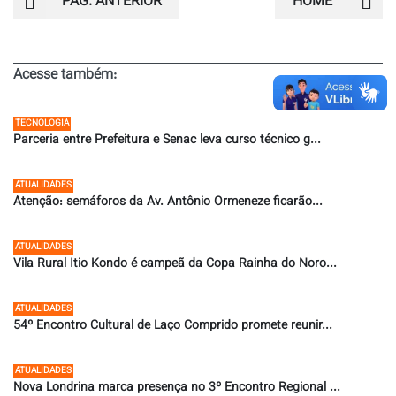
PÁG. ANTERIOR
HOME
Acesse também:
TECNOLOGIA
Parceria entre Prefeitura e Senac leva curso técnico g...
27/07/2026 ÀS 09:55
ATUALIDADES
Atenção: semáforos da Av. Antônio Ormeneze ficarão...
24/07/2026 ÀS 15:13
ATUALIDADES
Vila Rural Itio Kondo é campeã da Copa Rainha do Noro...
17/07/2026 ÀS 12:00
ATUALIDADES
54º Encontro Cultural de Laço Comprido promete reunir...
16/07/2026 ÀS 19:28
ATUALIDADES
Nova Londrina marca presença no 3º Encontro Regional ...